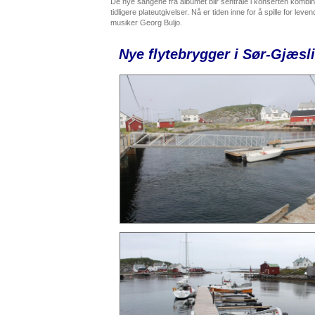
De nye sangene fra albumet blir sentrale i konserten kombi
tidligere plateutgivelser. Nå er tiden inne for å spille for l
musiker Georg Buljo.
Nye flytebrygger i Sør-Gjæsl