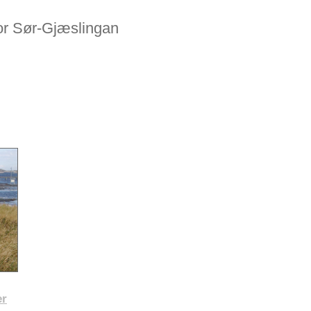
or
Sør-Gjæslingan
er