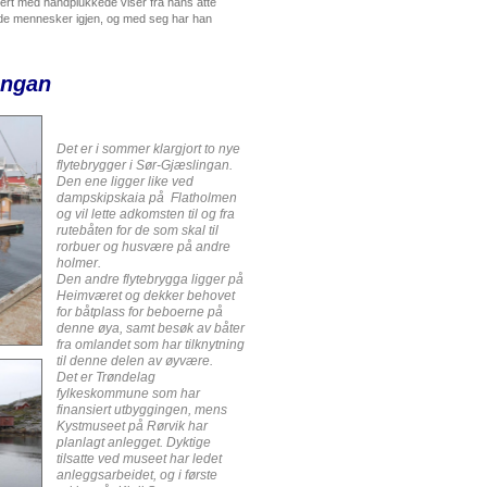
nert med håndplukkede viser fra hans åtte
evende mennesker igjen, og med seg har han
ingan
Det er i sommer klargjort to nye
flytebrygger i Sør-Gjæslingan.
Den ene ligger like ved
dampskipskaia på Flatholmen
og vil lette adkomsten til og fra
rutebåten for de som skal til
rorbuer og husvære på andre
holmer.
Den andre flytebrygga ligger på
Heimværet og dekker behovet
for båtplass for beboerne på
denne øya, samt besøk av båter
fra omlandet som har tilknytning
til denne delen av øyvære.
Det er Trøndelag
fylkeskommune som har
finansiert utbyggingen, mens
Kystmuseet på Rørvik har
planlagt anlegget. Dyktige
tilsatte ved museet har ledet
anleggsarbeidet, og i første