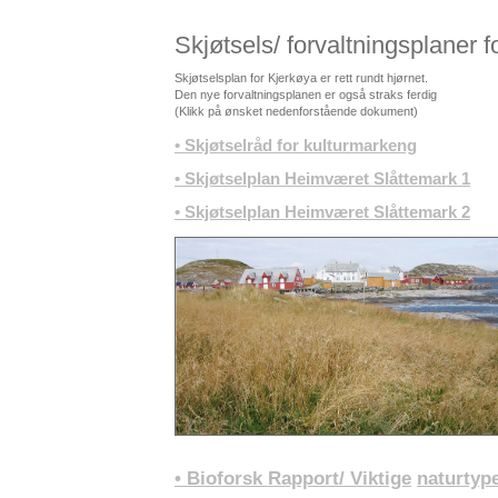
Skjøtsels
/
forvaltningsplaner
f
Skjøtselsplan
for
Kjerkøya
er
rett
rundt
hjørnet
.
Den
nye
forvaltningsplanen
er
også
straks
ferdig
(
Klikk
på
ønsket
nedenforstående
dokument
)
•
Skjøtselråd
for
kulturmarkeng
•
Skjøtselplan
Heimværet
Slåttemark
1
•
Skjøtselplan
Heimværet
Slåttemark
2
•
Bioforsk
Rapport/
Viktige
naturtyp