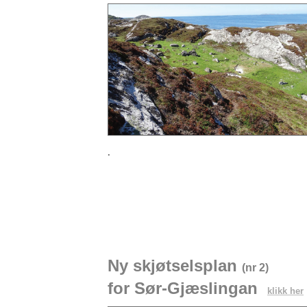
.
Ny
skjøtselsplan
(nr 2)
for
Sør-Gjæslingan
klikk
her