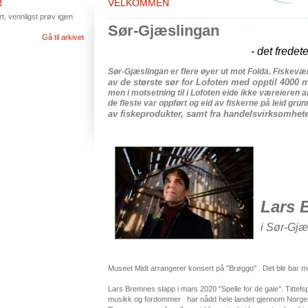
R
VELKOMMEN
, vennligst prøv igjen
Sør-Gjæslingan
Gå til arkivet
-
det
fredet
Sør-Gjæslingan
er
flere
øyer
ut
mot
Folda
.
Fiskevæ
av
de
største
sør
for
Lofoten
med
opptil
4000
m
men i
motsetning
til
i
Lofoten
eide
ikke
væreieren
a
de
fleste
var
oppført
og
eid
av
fiskerne
på
leid
grun
av
fiskeprodukter
,
samt
fra
handelsvirksomhet
Lars 
i Sør-Gjæ
Museet Midt arrangerer konsert på "Brøggo" . Det blir bar 
Lars Bremnes slapp i mars 2020 "Spelle for de gale". Tittels
musikk og fordommer har nådd hele landet gjennom Norges