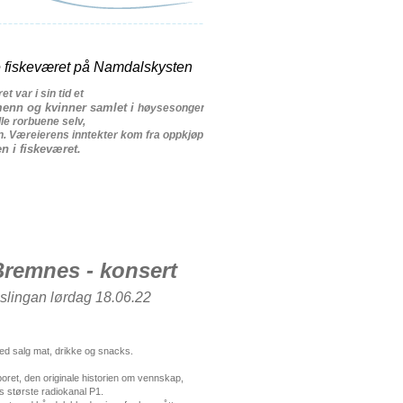
e
fiskeværet
på
Namdalskysten
ret
var
i sin
tid
et
enn
og
kvinner
samlet
i
høysesongen
.
Det
var
en
væreier
som
eide
grunnen
lle
rorbuene
selv
,
n
.
Væreierens
inntekter
kom
fra
oppkjøp
og
foredling
en
i
fiskeværet
.
Bremnes - konsert
slingan lørdag 18.06.22
med salg mat, drikke og snacks.
poret, den originale historien om vennskap,
 største radiokanal P1.