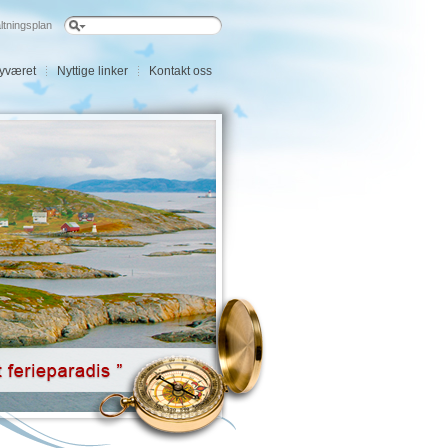
ltningsplan
øyværet
Nyttige linker
Kontakt oss