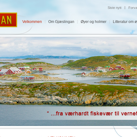
|
Siste nytt
Forva
Velkommen
Om Gjæslingan
Øyer og holmer
Litteratur om 