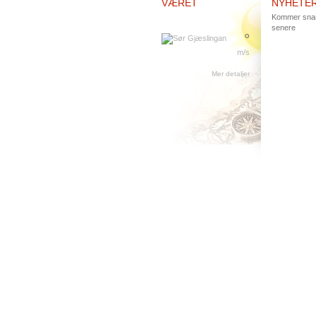
VÆRET
NYHETE
Kommer snart
senere
°
m/s
Mer detaljer