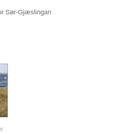
or
Sør-Gjæslingan
er