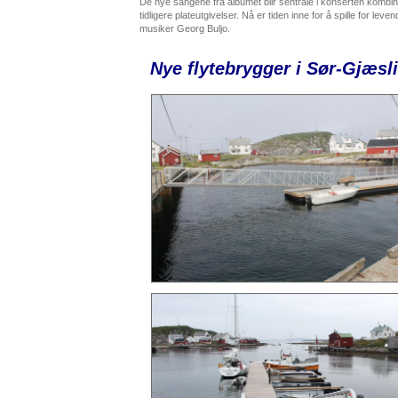
De nye sangene fra albumet blir sentrale i konserten kombi
tidligere plateutgivelser. Nå er tiden inne for å spille for l
musiker Georg Buljo.
Nye flytebrygger i Sør-Gjæsl