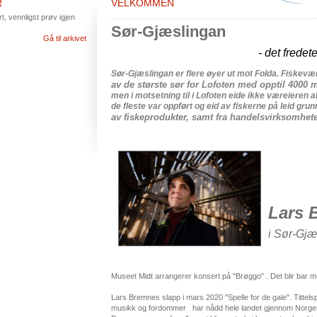
R
VELKOMMEN
, vennligst prøv igjen
Sør-Gjæslingan
Gå til arkivet
-
det
fredet
Sør-Gjæslingan
er
flere
øyer
ut
mot
Folda
.
Fiskevæ
av
de
største
sør
for
Lofoten
med
opptil
4000
m
men i
motsetning
til
i
Lofoten
eide
ikke
væreieren
a
de
fleste
var
oppført
og
eid
av
fiskerne
på
leid
grun
av
fiskeprodukter
,
samt
fra
handelsvirksomhet
Lars 
i Sør-Gjæ
Museet Midt arrangerer konsert på "Brøggo" . Det blir bar 
Lars Bremnes slapp i mars 2020 "Spelle for de gale". Tittels
musikk og fordommer har nådd hele landet gjennom Norges