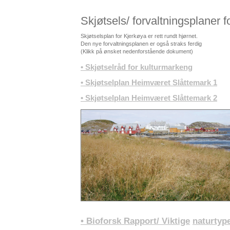
Skjøtsels
/
forvaltningsplaner
f
Skjøtselsplan
for
Kjerkøya
er
rett
rundt
hjørnet
.
Den
nye
forvaltningsplanen
er
også
straks
ferdig
(
Klikk
på
ønsket
nedenforstående
dokument
)
•
Skjøtselråd
for
kulturmarkeng
•
Skjøtselplan
Heimværet
Slåttemark
1
•
Skjøtselplan
Heimværet
Slåttemark
2
•
Bioforsk
Rapport/
Viktige
naturtyp