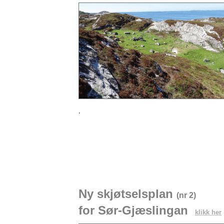
.
Ny
skjøtselsplan
(nr 2)
for
Sør-Gjæslingan
klikk
her