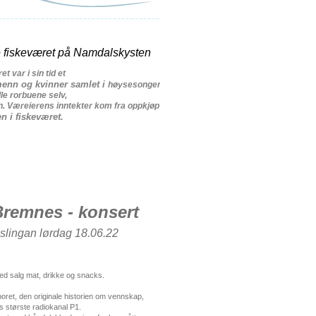
e
fiskeværet
på
Namdalskysten
ret
var
i sin
tid
et
enn
og
kvinner
samlet
i
høysesongen
.
Det
var
en
væreier
som
eide
grunnen
lle
rorbuene
selv
,
n
.
Væreierens
inntekter
kom
fra
oppkjøp
og
foredling
en
i
fiskeværet
.
Bremnes - konsert
slingan lørdag 18.06.22
med salg mat, drikke og snacks.
poret, den originale historien om vennskap,
 største radiokanal P1.