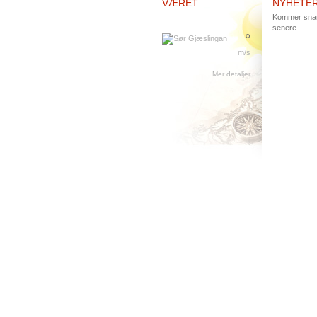
VÆRET
NYHETE
Kommer snart
senere
°
m/s
Mer detaljer