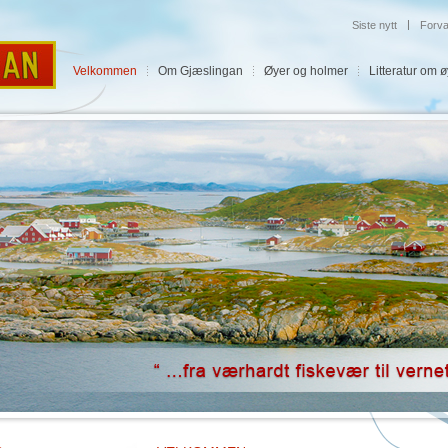
|
Siste nytt
Forva
Velkommen
Om Gjæslingan
Øyer og holmer
Litteratur om 