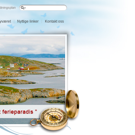
ltningsplan
øyværet
Nyttige linker
Kontakt oss