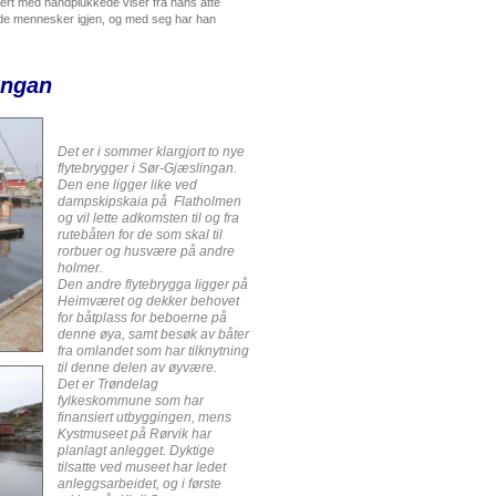
nert med håndplukkede viser fra hans åtte
evende mennesker igjen, og med seg har han
ingan
Det er i sommer klargjort to nye
flytebrygger i Sør-Gjæslingan.
Den ene ligger like ved
dampskipskaia på Flatholmen
og vil lette adkomsten til og fra
rutebåten for de som skal til
rorbuer og husvære på andre
holmer.
Den andre flytebrygga ligger på
Heimværet og dekker behovet
for båtplass for beboerne på
denne øya, samt besøk av båter
fra omlandet som har tilknytning
til denne delen av øyvære.
Det er Trøndelag
fylkeskommune som har
finansiert utbyggingen, mens
Kystmuseet på Rørvik har
planlagt anlegget. Dyktige
tilsatte ved museet har ledet
anleggsarbeidet, og i første