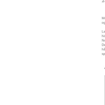
1
Mu
og
La
hi
No
De
hå
sp
N