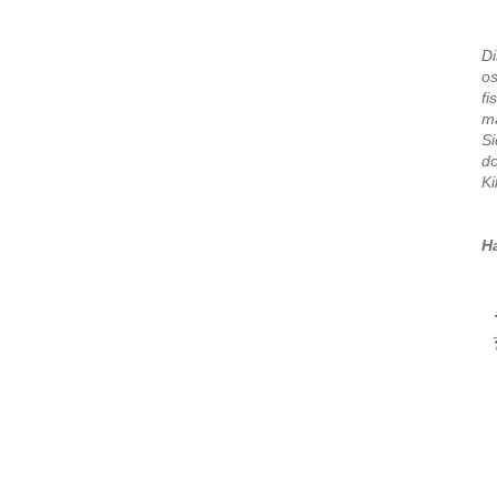
Di
os
fi
ma
S
d
Ki
H