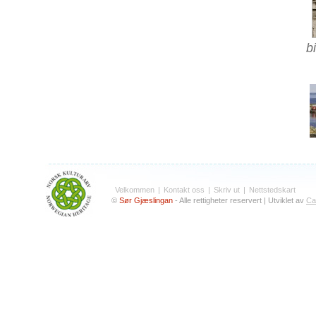
bi
Velkommen
|
Kontakt oss
|
Skriv ut
|
Nettstedskart
©
Sør Gjæslingan
- Alle rettigheter reservert | Utviklet av
Ca