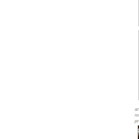
an
re
pr