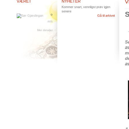
VÆRET
NYHETER
V
Kommer snart, vennligst prøv igjen
senere
S
°
Gå til arkivet
m/s
Mer detaljer
S
a
m
d
a