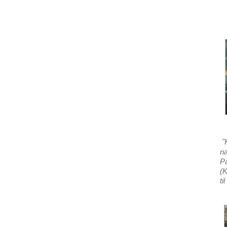
"
n
På
(K
ti