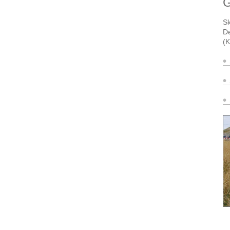
G
Sk
D
(
K
•
•
•