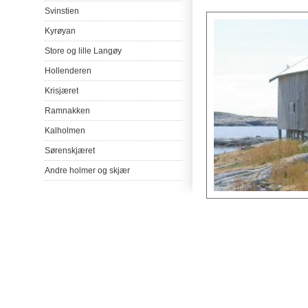
Svinstien
Kyrøyan
Store
og
lille
Langøy
Hollenderen
Krisjæret
Ramnakken
Kalholmen
Sørenskjæret
Andre
holmer
og
skjær