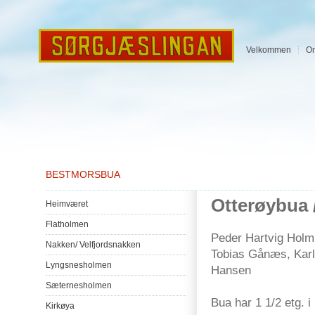
Velkommen
O
BESTMORSBUA
Otterøybua
Heimværet
Flatholmen
Peder Hartvig Holm 
Nakken
/
Velfjordsnakken
Tobias Gånæs, Karl 
Lyngsnesholmen
Hansen
Sæternesholmen
Bua har 1 1/2 etg. i
Kirkøya