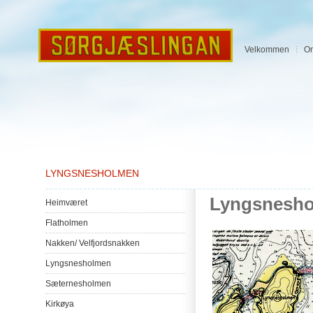
Velkommen
O
LYNGSNESHOLMEN
Lyngsnesh
Heimværet
Flatholmen
Nakken
/
Velfjordsnakken
Lyngsnesholmen
Sæternesholmen
Kirkøya