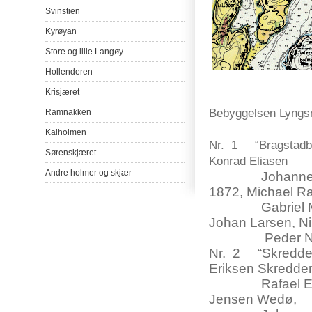
Svinstien
Kyrøyan
Store
og
lille
Langøy
Hollenderen
Lyn
Krisjæret
Bebyggelsen Lyngs
Ramnakken
Kalholmen
Nr. 1 “Bragstadbua
Sørenskjæret
Konrad Eliasen
Andre
holmer
og
skjær
Johannes Berth
1872, Michael R
Gabriel Moldvi
Johan Larsen, Ni
Peder Nilsen (
Nr. 2 “Skredder
Eriksen Skredde
Rafael Erikse
Jensen Wedø,