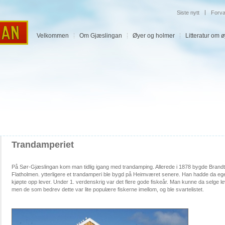
|
Siste nytt
Forva
Velkommen
Om Gjæslingan
Øyer og holmer
Litteratur om 
Trandamperiet
På Sør-Gjæslingan kom man tidlig igang med trandamping. Allerede i 1878 bygde Brandtz
Flatholmen. ytterligere et trandamperi ble bygd på Heimværet senere. Han hadde da eg
kjøpte opp lever. Under 1. verdenskrig var det flere gode fiskeår. Man kunne da selge lever
men de som bedrev dette var lite populære fiskerne imellom, og ble svartelistet.