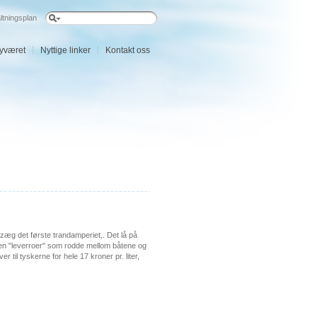
ltningsplan
øyværet
Nyttige linker
Kontakt oss
æg det første trandamperiet,. Det lå på
en "leverroer" som rodde mellom båtene og
 til tyskerne for hele 17 kroner pr. liter,