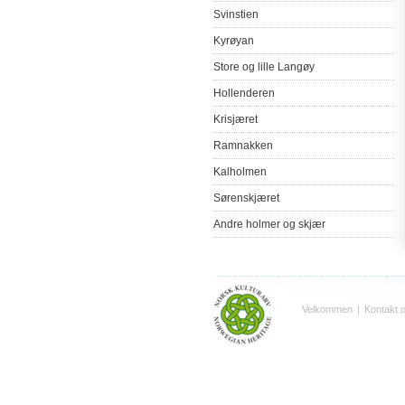
Svinstien
Kyrøyan
Store
og
lille
Langøy
Hollenderen
Krisjæret
Ramnakken
Kalholmen
Sørenskjæret
Andre
holmer
og
skjær
Velkommen
|
Kontakt 