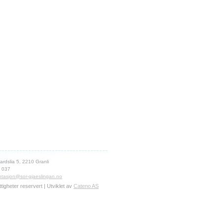
ardslia 5, 2210 Granli
 037
tasjon@sor-gjaeslingan.no
ettigheter reservert | Utviklet av
Cateno AS