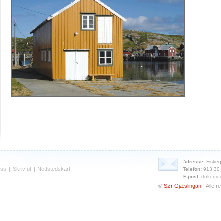
Adresse:
Fiskeg
oss
|
Skriv ut
|
Nettstedskart
Telefon:
913 30
E-post
:
dokumen
©
Sør Gjæslingan
- Alle r