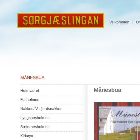
Velkommen
O
MÅNESBUA
Månesbua
Heimværet
Flatholmen
Nakken
/
Velfjordsnakken
Lyngsnesholmen
Sæternesholmen
Kirkøya