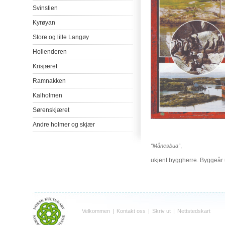
Svinstien
Kyrøyan
Store
og
lille
Langøy
Hollenderen
Krisjæret
Ramnakken
Kalholmen
Sørenskjæret
Andre
holmer
og
skjær
“Månesbua”
,
ukjent byggherre. Byggeår 
Velkommen
|
Kontakt oss
|
Skriv ut
|
Nettstedskart