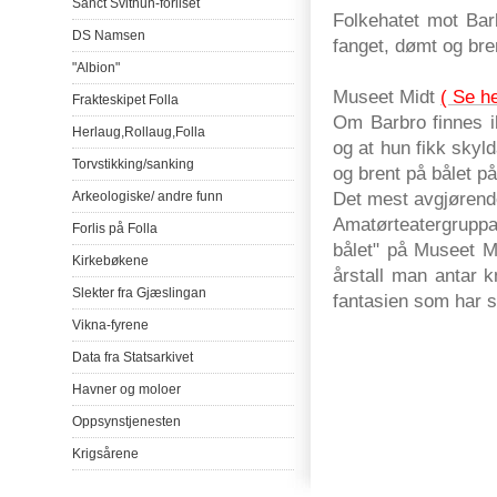
Sanct
Svithun-forliset
Folkehatet
mot
Bar
DS
Namsen
fanget
,
dømt
og
bre
"Albion"
Museet
Midt
( Se he
Frakteskipet
Folla
Om
Barbro
finnes
Herlaug
,
Rollaug
,
Folla
og
at
hun
fikk
skyld
Torvstikking
/
sanking
og
brent
på
bålet
på
Det
mest
avgjørend
Arkeologiske
/
andre
funn
Amatørteatergrupp
Forlis
på
Folla
bålet
"
på
Museet
M
Kirkebøkene
årstall
man
antar
k
Slekter
fra
Gjæslingan
fantasien
som
har
s
Vikna-fyrene
Data
fra
Statsarkivet
Havner
og
moloer
Oppsynstjenesten
Krigsårene