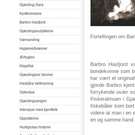
Gjæsling-Sara
Kystkvinnene
Barbro
Hasfjord
Gjæslinganulykkene
Fortellingen
om
Bar
Værvarsling
Hygiene/
brønner
Ærfuglen
Barbro
Hasfjord
v
Klippfisk
bondekvinne
som
b
Gjæslingans
Venner
har
vært
et
original
Havbåra
Velforening
gjorde
Barbro
kjent
forrykende
uvær
s
Sykestua
Fiskeralmuen
i
Gjæ
Gjæslingsangen
fiskebåter
kom
bort
Intervjuer
med
kjentfolk
videre
at man i en
Oppsitterne
en
og
samme
hand
Hurtigrutas
historie