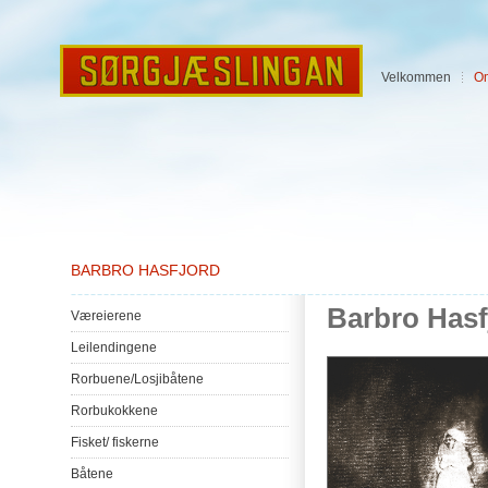
Velkommen
O
BARBRO HASFJORD
Barbro
Hasf
Væreierene
Leilendingene
Rorbuene
/
Losjibåtene
Rorbukokkene
Fisket
/
fiskerne
Båtene