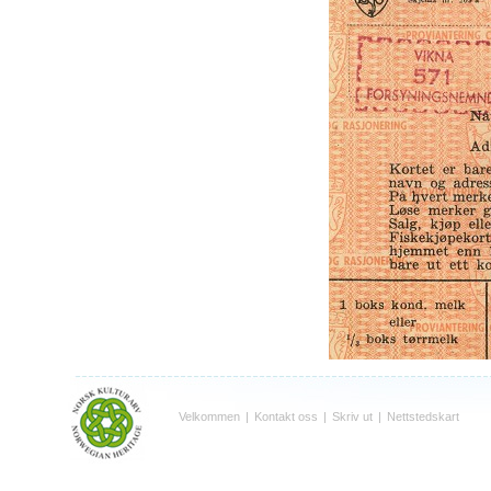
Velkommen
|
Kontakt oss
|
Skriv ut
|
Nettstedskart