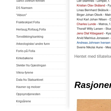
Sanct
Svithun-forliset
DS
Namsen
"Albion"
Frakteskipet
Folla
Herlaug
,
Rollaug
,
Folla
Torvstikking
/
sanking
Arkeologiske
/
andre
funn
Forlis
på
Folla
Hentet med tillatel
Kirkebøkene
Slekter
fra
Gjæslingan
Vikna-fyrene
Data
fra
Statsarkivet
Rasjoner
Havner
og
moloer
Oppsynstjenesten
Krigsårene