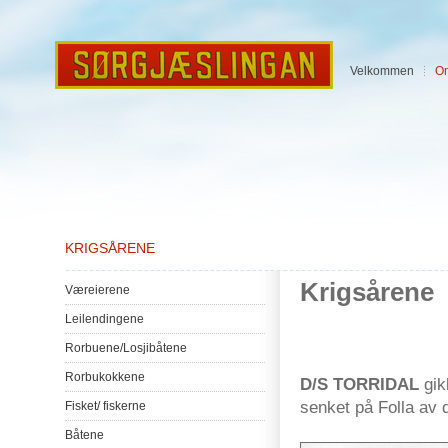
Velkommen
O
KRIGSÅRENE
Krigsårene
Væreierene
Leilendingene
Rorbuene
/
Losjibåtene
Rorbukokkene
D/S TORRIDAL
gikk
senket på Folla av
Fisket
/
fiskerne
Båtene