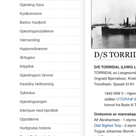
Gjæsling-Sara
Kystkvinnene
Barbro
Hasfjord
Gjæslinganulykkene
Værvarsling
Hygiene/
brønner
Ærfuglen
Klippfisk
Gjæslingans
Venner
Havbåra
Velforening
Sykestua
Gjæslingsangen
Intervjuer
med
kjentfolk
Oppsitterne
Hurtigrutas
historie