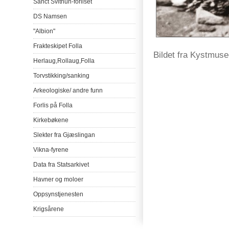
Sanct
Svithun-forliset
DS
Namsen
"Albion"
Frakteskipet
Folla
Bildet fra Kystmus
Herlaug
,
Rollaug
,
Folla
Torvstikking
/
sanking
Arkeologiske
/
andre
funn
Forlis
på
Folla
Kirkebøkene
Slekter
fra
Gjæslingan
Vikna-fyrene
Data
fra
Statsarkivet
Havner
og
moloer
Oppsynstjenesten
Krigsårene