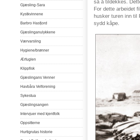
så å tildekkes. Dett
Gjæsling-Sara
For dette arbeidet 
Kystkvinnene
husker turen inn til
sydd kåpe.
Barbro
Hasfjord
Gjæslinganulykkene
Værvarsling
Hygiene/
brønner
Ærfuglen
Klippfisk
Gjæslingans
Venner
Havbåra
Velforening
Sykestua
Gjæslingsangen
Intervjuer
med
kjentfolk
Oppsitterne
Hurtigrutas
historie