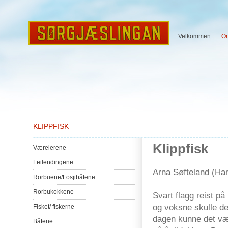
Velkommen
O
KLIPPFISK
Klippfisk
Væreierene
Leilendingene
Arna Søfteland (Hans
Rorbuene
/
Losjibåtene
Rorbukokkene
Svart flagg reist på
og voksne skulle de
Fisket
/
fiskerne
dagen kunne det vær
Båtene