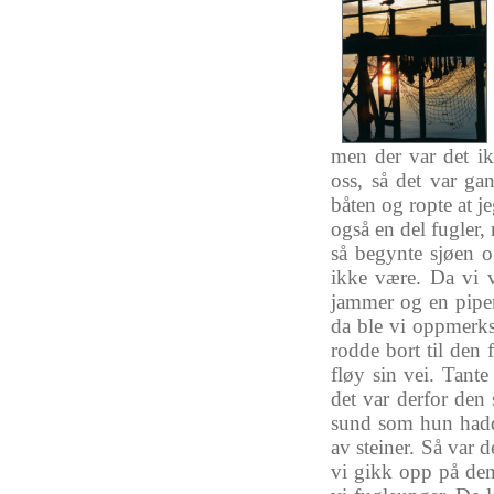
men
der
var
det
i
oss
,
så
det
var
gan
båten
og
ropte
at
j
også
en del
fugler
,
så
begynte
sjøen
o
ikke
være
.
Da
vi
jammer
og
en
pip
da
ble
vi
oppmerk
rodde
bort
til
den 
fløy
sin
vei
.
Tante
det
var
derfor
den
sund
som
hun
had
av
steiner
.
Så
var
d
vi
gikk
opp
på
de