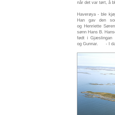
når
det
var
tørt
,
å
bl
Haverøya
-
ble
kjø
Han
gav
den
s
og
Henriette
Søren
sønn
Hans B. Hans
født
i
Gjæslingan
og
Gunnar
. - I
d