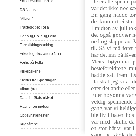
De
er
alle
spente
p
Sanct
Svithun-forliset
var
det
ikke
noe
sæ
DS
Namsen
En gang
hadde
tø
"Albion"
det
kommet
ei
stor
I
midten
av
juli
to
Frakteskipet
Folla
det
også
godvær
n
Herlaug
,
Rollaug
,
Folla
ned
og
slappe
av
. 
Torvstikking
/
sanking
til
.
Så
vi
må
først
Arkeologiske
/
andre
funn
har
det
inn
på
låve
Mens
høyonna
p
Forlis
på
Folla
besteforeldrene
mi
Kirkebøkene
hadde
satt
frem
.
D
Slekter
fra
Gjæslingan
Da
skal
jeg
si
at
d
etter
det
andre
eller
Vikna-fyrene
Etter
høyonna
var
Data
fra
Statsarkivet
veldig
spennende
Havner
og
moloer
gang
var
vi
heldig
ble
liv
i
båten
hos
Oppsynstjenesten
var
med,
skulle
da
Krigsårene
en
stor
båt
vi
var
i
satte
i et
skrik
da