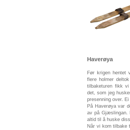
Haverøya
Før
krigen
hentet
flere
holmer
deltok
tilbaketuren
fikk
v
det
,
som
jeg
huske
presenning
over.
Ei
På
Haverøya
var
d
av
på
Gjæslingan
.
altid
til
å
huske
dis
Når
vi
kom
tilbake