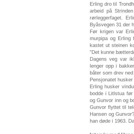
Erling
dro
til
Trond
arbeid
på
Strinden
rørleggerfaget
.
Erl
Byåsvegen
31
der
Før
krigen
var
Erl
murpipa
og
Erling
kastet
ut
steinen
k
”Det
kunne
bætterd
Dagens
veg
var
i
lenger
opp
i
bakke
båter
som
drev
ned
Pensjonatet
huske
Erling
husker
vindu
bodde
i
Litlstua
før
og
Gunvor
inn
og
b
Gunvor
flyttet
til
te
Hansen
og
Gunvor
han
døde
i 1963.
D