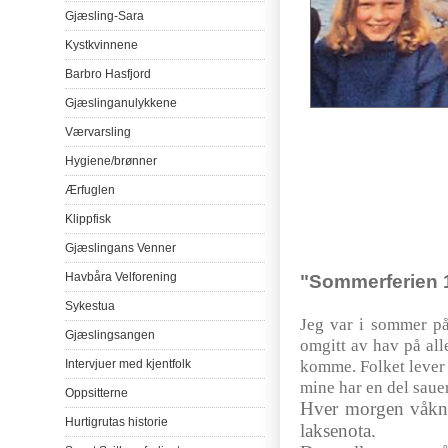
Gjæsling-Sara
Kystkvinnene
Barbro
Hasfjord
Gjæslinganulykkene
Værvarsling
Hygiene/
brønner
Ærfuglen
Klippfisk
Gjæslingans
Venner
Havbåra
Velforening
"
Sommerferien
Sykestua
Jeg
var
i
sommer
p
Gjæslingsangen
omgitt
av
hav
på
all
komme
.
Folket
leve
Intervjuer
med
kjentfolk
mine
har
en del
saue
Oppsitterne
Hver
morgen
våkn
Hurtigrutas
historie
laksenota
.