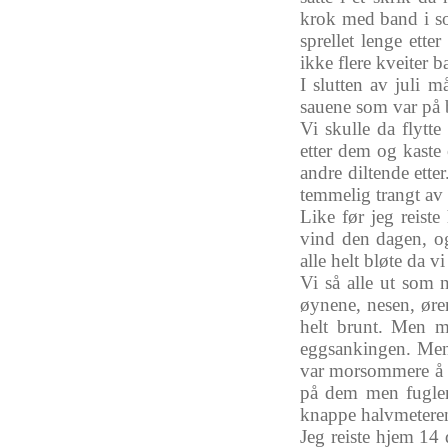
krok
med band i
s
sprellet
lenge
etter
ikke
flere
kveiter
b
I
slutten
av
juli
må
sauene
som
var
på
Vi
skulle
da
flytte
etter
dem
og
kaste
andre
diltende
etter
temmelig
trangt
av
Like
før
jeg
reiste
vind
den
dagen
,
o
alle
helt
bløte
da
v
Vi
så
alle
ut
som
øynene
,
nesen
,
øre
helt
brunt. Men
m
eggsankingen
. Me
var
morsommere
å
på
dem
men
fugle
knappe
halvmetere
Jeg
reiste
hjem
14