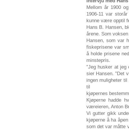
Intervju
med Hans 
Mellom
år
1900
og
1906-11
var
storår
kunne
være
opptil
Hans B. Hansen,
bl
årene
.
Som
voksen
Hansen,
som
var
fiskeprisene
var
sm
å
holde
prisene
ne
minstepris
.
”Jeg
husker at
jeg
sier
Hansen.
”Det
v
ingen
muligheter
til
til
kjøpernes
bestemm
Kjøperne
hadde
hv
væreieren
, Anton
B
Vi gutter
gikk
und
kjøperne
å
ha
åpen
som
det
var
måtte