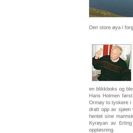
Den store
øya
i
for
en
blikkboks
og
ble
Hans
Holmen
først
Ormøy
to
tyskere
i
dratt
opp
av
sjøen
hentet
sine
mannsk
Kyrøyan
av
Erling
oppløsning
.