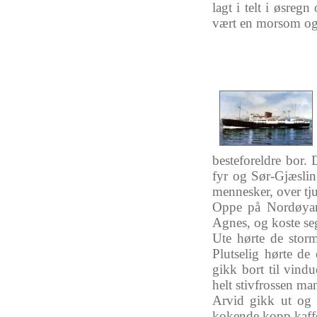
lagt
i
telt
i
øsregn
vært
en
morsom
o
besteforeldre
bor
.
fyr
og
Sør-Gjæsli
mennesker
, over
tj
Oppe
på
Nordøya
Agnes,
og
koste
se
Ute
hørte
de
stor
Plutselig
hørte
de 
gikk
bort
til
vindu
helt
stivfrossen
ma
Arvid
gikk
ut
og
kokende
kopp
kaff