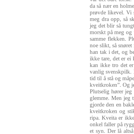
da
så
nær
en
holm
prøvde
likevel
. Vi
meg
dra
opp
,
så
sk
jeg
det
blir
så
tung
morskt
på
meg
og
samme
flekken
.
Pl
noe
slikt
,
så
snøret
han
tak
i
det
,
og
b
ikke
tare,
det
er
ei
kan
ikke
tro
det
er
vanlig
svenskpilk
.
tid
til
å
stå
og
måp
kveitkroken”
.
Og
j
Plutselig
hører
jeg
glemme
. Men
jeg
gjorde
den en
bakl
kveitkroken
og
sti
ripa
.
Kveita
er
ikk
onkel
faller
på
ryg
et
syn
.
Der
lå
altså