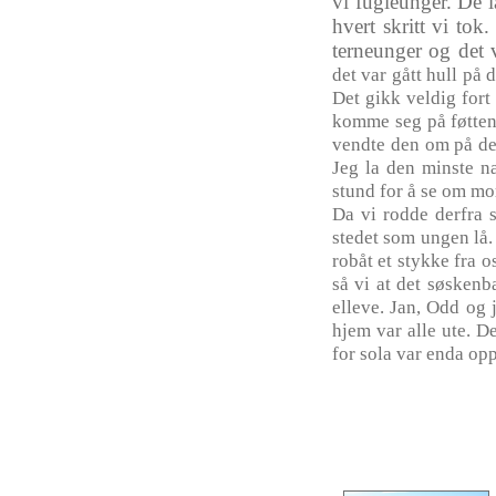
vi
fugleunger
. De
l
hvert
skritt
vi
tok
terneunger
og
det
det
var
gått
hull
på
d
Det
gikk
veldig
fort
komme
seg
på
føtte
vendte
den
om
på
d
Jeg
la den
minste
n
stund
for
å
se
om
mo
Da
vi
rodde
derfra
stedet
som
ungen
lå
robåt
et
stykke
fra
o
så
vi at
det
søskenb
elleve
. Jan, Odd
og
hjem
var
alle
ute
. D
for
sola
var
enda
op