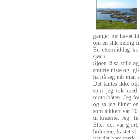
ganger
gir
havet
li
om
en
slik
heldig
f
En
ettermiddag
k
sjøen
.
Sjøen
lå
så
stille
og
smurte
niste
og
gi
ha
på
seg
når
man
Det
fantes
ikke
olj
som
jeg
tok
med
motorbåten
.
Jeg
fo
og
sa
jeg
liknet
e
som
sikkert
var
1
til
knærne
.
Jeg
fi
Etter
det
var
gjort
holmene
,
kastet
vi
var
det
bare
torsk
.