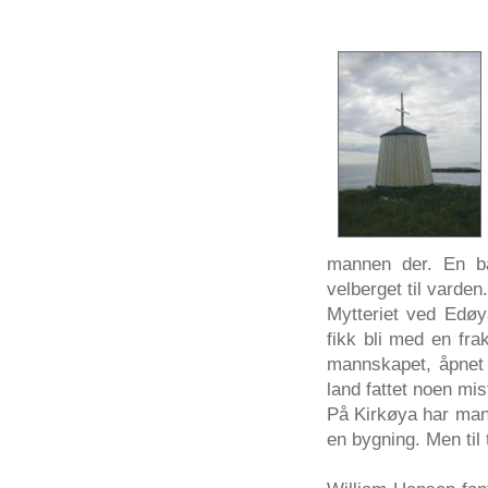
mannen
der
. En
b
velberget
til
varden
.
Mytteriet
ved
Edøy
fikk
bli
med en
fra
mannskapet
,
åpnet
land
fattet
noen
mis
På
Kirkøya
har
ma
en
bygning
. Men
til