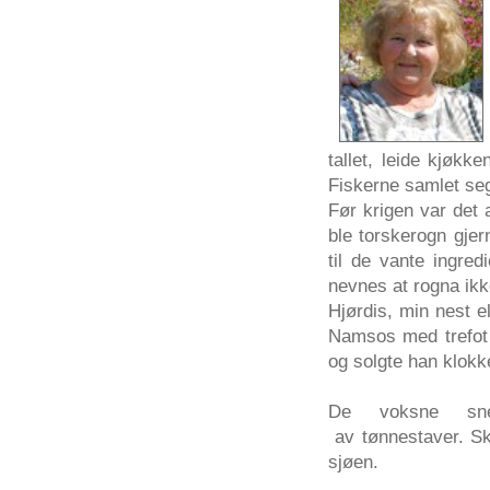
tallet
,
leide
kjøkken
Fiskerne
samlet
se
Før
krigen
var
det
ble
torskerogn
gjer
til
de
vante
ingred
nevnes
at
rogna
ik
Hjørdis
, min nest
e
Namsos
med
trefot
og
solgte
han
klokk
De
voksne
sn
av
tønnestaver
.
Sk
sjøen
.