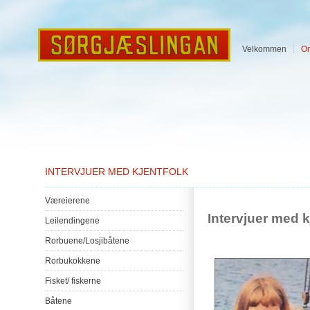
Velkommen
O
INTERVJUER MED KJENTFOLK
Væreierene
Intervjuer
med
k
Leilendingene
Rorbuene
/
Losjibåtene
Rorbukokkene
Fisket
/
fiskerne
Båtene