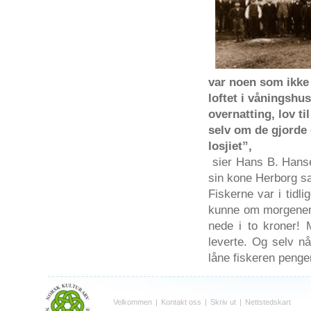
var
noen
som
ikke
loftet
i
våningshus
overnatting
,
lov
til
selv
om
de
gjorde
losjiet”
,
sier
Hans B. Han
sin
kone
Herborg
s
Fiskerne
var
i
tidli
kunne
om
morgene
nede
i to
kroner
! 
leverte
.
Og
selv
nå
låne
fiskeren
penge
Velkommen
|
Kontakt oss
|
Skriv ut
|
Nettstedskart