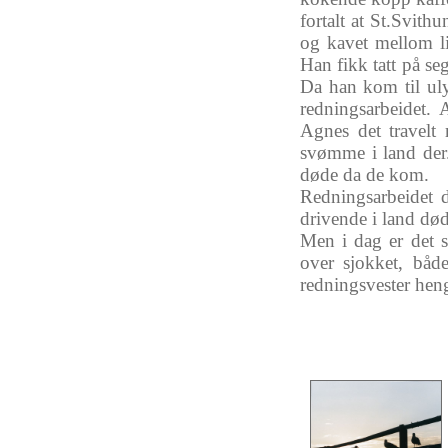
fortalt
at St.Svith
og
kavet
mellom
l
Han
fikk
tatt
på
se
Da
han
kom
til
ul
redningsarbeidet
.
A
Agnes
det
travelt
svømme
i land
der
døde
da
de
kom
.
Redningsarbeidet
drivende
i land
dø
Men i
dag
er
det
s
over
sjokket
,
båd
redningsvester
hen