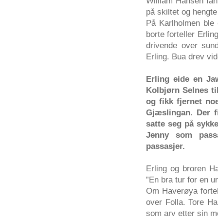
William Hansen
fan
på
skiltet
og
hengte
På
Karlholmen
ble
borte
forteller
Erlin
drivende
over
sund
Erling
.
Bua
drev
vid
Erling
eide
en
Ja
Kolbjørn
Selnes
ti
og
fikk
fjernet
no
Gjæslingan
.
Der
f
satte
seg
på
sykke
Jenny
som
pass
passasjer
.
Erling
og
broren
Ha
”En bra
tur
for en
u
Om
Haverøya
forte
over
Folla
. Tore H
som
arv
etter
sin
m