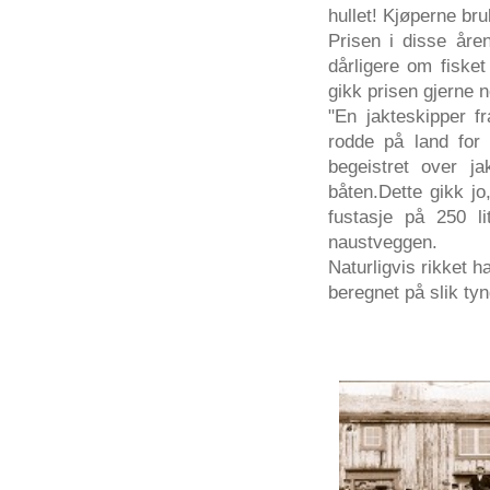
hullet
!
Kjøperne
bru
Prisen
i
disse
åre
dårligere
om
fisket
gikk
prisen
gjerne
n
"En
jakteskipper
fr
rodde
på
land fo
begeistret
over
ja
båten.Dette
gikk
jo
fustasje
på
250 l
naustveggen
.
Naturligvis
rikket
h
beregnet
på
slik
ty