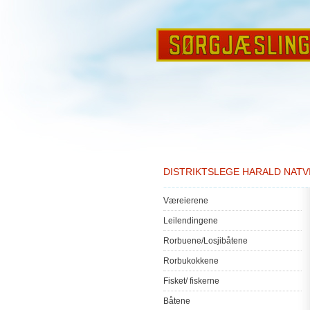
DISTRIKTSLEGE HARALD NATV
Væreierene
Leilendingene
Rorbuene
/
Losjibåtene
Rorbukokkene
Fisket
/
fiskerne
Båtene