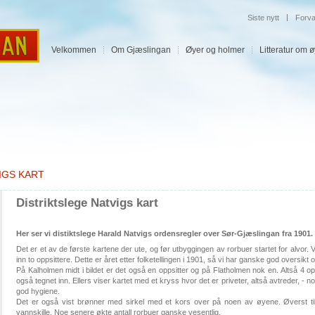
|
Siste nytt
Forva
Velkommen
Om Gjæslingan
Øyer og holmer
Litteratur om 
IGS KART
Distriktslege Natvigs kart
Her ser vi distiktslege Harald Natvigs ordensregler over Sør-Gjæslingan fra 1901.
Det er et av de første kartene der ute, og før utbyggingen av rorbuer startet for alvor.
inn to oppsittere. Dette er året etter folketellingen i 1901, så vi har ganske god oversi
På Kalholmen midt i bildet er det også en oppsitter og på Flatholmen nok en. Altså 4 op
også tegnet inn. Ellers viser kartet med et kryss hvor det er priveter, altså avtreder, - no
god hygiene.
Det er også vist brønner med sirkel med et kors over på noen av øyene. Øverst ti
vannskille. Noe senere økte antall rorbuer ganske vesentlig.