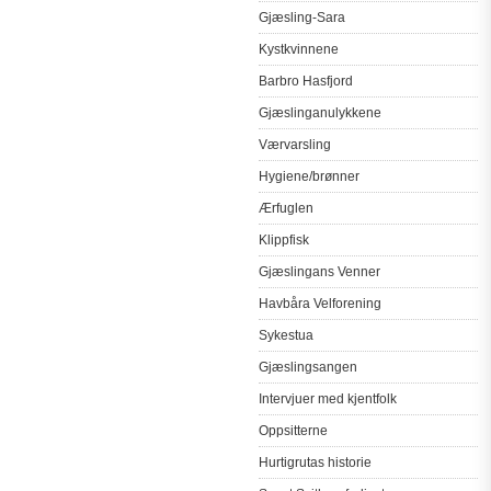
Gjæsling-Sara
Kystkvinnene
Barbro
Hasfjord
Gjæslinganulykkene
Værvarsling
Hygiene/
brønner
Ærfuglen
Klippfisk
Gjæslingans
Venner
Havbåra
Velforening
Sykestua
Gjæslingsangen
Intervjuer
med
kjentfolk
Oppsitterne
Hurtigrutas
historie