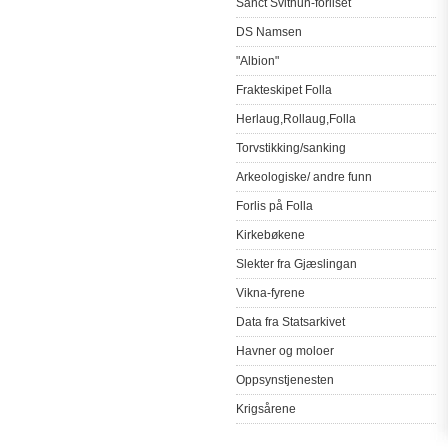
Sanct
Svithun-forliset
DS
Namsen
"Albion"
Frakteskipet
Folla
Herlaug
,
Rollaug
,
Folla
Torvstikking
/
sanking
Arkeologiske
/
andre
funn
Forlis
på
Folla
Kirkebøkene
Slekter
fra
Gjæslingan
Vikna-fyrene
Data
fra
Statsarkivet
Havner
og
moloer
Oppsynstjenesten
Krigsårene