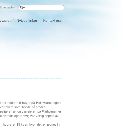
ltningsplan
øyværet
Nyttige linker
Kontakt oss
 Vi ser nederst til høyre på Heimværet tegnet
kt over hvem som bodde på stedet.
psittere i alt og væreieren på Flatholmen er
e distriktslege Natvig var veldig opptatt av, -
l høyre er Kirkøen hvor det er tegnet inn