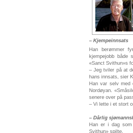
– Kjempeinnsats
Han berømmer fyr
kjempejobb både s
«Sanct Svithun»s forl
– Jeg tviler på at d
hans innsats, sier 
Han var selv med o
Nordøyan. «Småsil
senere over på pas
– Vi lette i et stor
– Dårlig sjømanns
Han er i dag som d
Svithun» spilte.