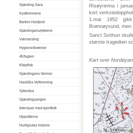
Gjæsling-Sara
Risøyrenna i janu
kort verkstedopphol
Kystkvinnene
1.mai 1952 gik
Barbro
Hasfjord
Brønnøysund, men ko
Gjæslinganulykkene
Sanct Svithun skulle 
Værvarsling
største tragedien s
Hygiene/
brønner
Ærfuglen
Kart over Nordøyan
Klippfisk
Gjæslingans
Venner
Havbåra
Velforening
Sykestua
Gjæslingsangen
Intervjuer
med
kjentfolk
Oppsitterne
Hurtigrutas
historie