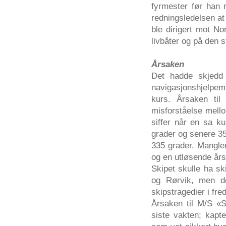
fyrmester før han r
redningsledelsen at
ble dirigert mot N
livbåter og på den s
Årsaken
Det hadde skjedd 
navigasjonshjelpemi
kurs. Årsaken ti
misforståelse mello
siffer når en sa k
grader og senere 35
335 grader. Manglen
og en utløsende års
Skipet skulle ha sk
og Rørvik, men de
skipstragedier i fred
Årsaken til M/S «Sa
siste vakten; kapt