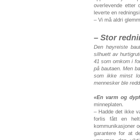
overlevende etter d
leverte en rednings
– Vi må aldri glemm
– Stor redn
Den høyreiste bau
silhuett av hurtigru
41 som omkom i forl
på bautaen. Men ba
som ikke minst lo
mennesker ble redd
«En varm og dypfø
minneplaten.
– Hadde det ikke v
forlis fått en h
kommunikasjoner og 
garantere for at de