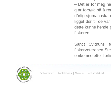
– Det er for meg hel
gjør forsøk på å ret
dårlig sjømannskap.
ligget der til de va
dette kunne hende p
fiskeren.
Sanct Svithuns f
fiskerveteranen Ste
omkomne etter forli
Velkommen
|
Kontakt oss
|
Skriv ut
|
Nettstedskart