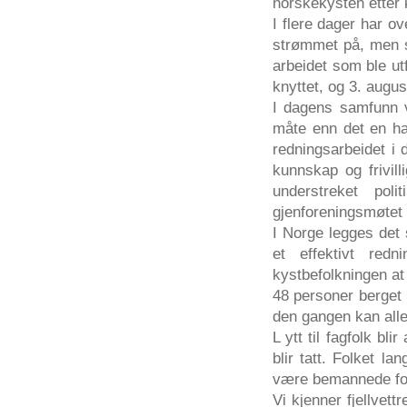
norskekysten etter 
I flere dager har o
strømmet på, men sa
arbeidet som ble ut
knyttet, og 3. augu
I dagens samfunn vi
måte enn det en had
redningsarbeidet i 
kunnskap og frivil
understreket pol
gjenforeningsmøtet 
I Norge legges det 
et effektivt red
kystbefolkningen at 
48 personer berget 
den gangen kan alle 
L ytt til fagfolk bl
blir tatt. Folket l
være bemannede for 
Vi kjenner fjellvett