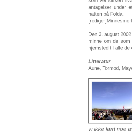
som vet sikkert hva 
antagelser under 
natten på Folda.
[rediger]Minnesmer
Den 3. august 2002 
minne om de som o
hjemsted til alle d
Litteratur
Aune, Tormod, Mayda
vi ikke lært noe a