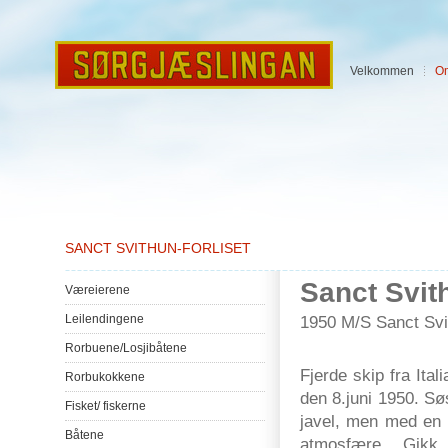
Velkommen
O
SANCT SVITHUN-FORLISET
Sanct Svith
Væreierene
Leilendingene
1950 M/S
Sanct Svi
Rorbuene
/
Losjibåtene
Fjerde skip fra Ital
Rorbukokkene
den 8.juni 1950. Sø
Fisket
/
fiskerne
javel, men med en h
Båtene
atmosfære. Gikk 