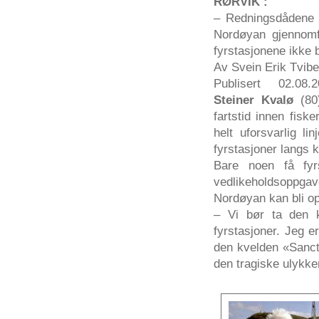
RØRVIK :
– Redningsdådene 
Nordøyan gjennomfø
fyrstasjonene ikke b
Av Svein Erik Tvibe
Publisert 02.08.20
Steiner Kvalø
(80)
fartstid innen fis
helt uforsvarlig l
fyrstasjoner langs 
Bare noen få fyrs
vedlikeholdsoppga
Nordøyan kan bli op
– Vi bør ta den k
fyrstasjoner. Jeg e
den kvelden «Sanct 
den tragiske ulykke