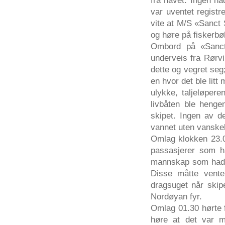
var uventet registr
vite at M/S «Sanct 
og høre på fiskerbø
Ombord på «Sanct 
underveis fra Rørvi
dette og vegret seg
en hvor det ble litt
ulykke, taljeløpere
livbåten ble henge
skipet. Ingen av 
vannet uten vanskel
Omlag klokken 23.0
passasjerer som ha
mannskap som hadde
Disse måtte vente 
dragsuget når skipe
Nordøyan fyr.
Omlag 01.30 hørte f
høre at det var 