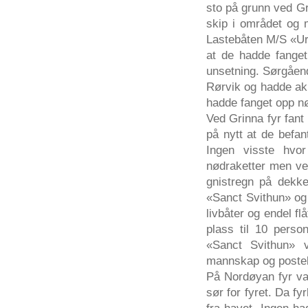
sto på grunn ved Gri
skip i området og 
Lastebåten M/S «Urs
at de hadde fanget
unsetning. Sørgåend
Rørvik og hadde akku
hadde fanget opp nød
Ved Grinna fyr fant
på nytt at de befan
Ingen visste hvo
nødraketter men ved
gnistregn på dekk
«Sanct Svithun» og
livbåter og endel fl
plass til 10 pers
«Sanct Svithun» 
mannskap og postek
På Nordøyan fyr va
sør for fyret. Da f
fra havet. Ingen ha