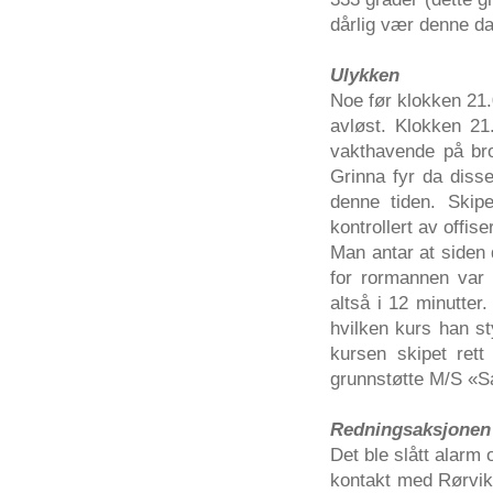
dårlig vær denne dag
Ulykken
Noe før klokken 21
avløst. Klokken 21.
vakthavende på bro
Grinna fyr da disse
denne tiden. Skipe
kontrollert av offis
Man antar at siden 
for rormannen var k
altså i 12 minutter.
hvilken kurs han st
kursen skipet ret
grunnstøtte M/S «Sa
Redningsaksjonen
Det ble slått alarm 
kontakt med Rørvik 