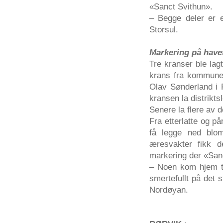
«Sanct Svithun».
– Begge deler er e
Storsul.
Markering på have
Tre kranser ble lag
krans fra kommunen
Olav Sønderland i 
kransen la distrikt
Senere la flere av 
Fra etterlatte og p
få legge ned blo
æresvakter fikk d
markering der «Sanc
– Noen kom hjem ti
smertefullt på det 
Nordøyan.