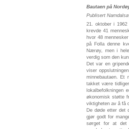
Bautaen på Nordøy
Publisert Namdalsa
21. oktober i 1962 
krevde 41 menneskel
hvor 48 mennesker f
på Folla denne kv
Nærøy, men i hele
verdig som den kunn
Det var en gripend
viser oppslutninge
minnebautaen. Et 
takket være tidlige
lokalbefolkningen e
økonomisk støtte fra
viktigheten av å få
De døde etter det d
gjør godt for mang
sørget for at det