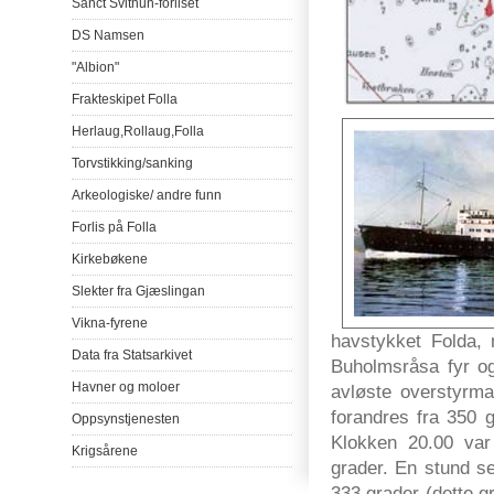
Sanct
Svithun-forliset
DS
Namsen
"Albion"
Frakteskipet
Folla
Herlaug
,
Rollaug
,
Folla
Torvstikking
/
sanking
Arkeologiske
/
andre
funn
Forlis
på
Folla
Kirkebøkene
Slekter
fra
Gjæslingan
Vikna-fyrene
havstykket Folda,
Data
fra
Statsarkivet
Buholmsråsa fyr og
Havner
og
moloer
avløste overstyrma
forandres fra 350 g
Oppsynstjenesten
Klokken 20.00 var
Krigsårene
grader. En stund se
333 grader (dette g