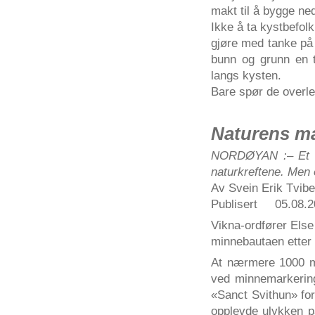
makt til å bygge ne
Ikke å ta kystbefolk
gjøre med tanke på
bunn og grunn en 
langs kysten.
Bare spør de overle
Naturens m
NORDØYAN :– Et ve
naturkreftene. Men
Av Svein Erik Tvibe
Publisert 05.08.20
Vikna-ordfører Else
minnebautaen etter
At nærmere 1000 men
ved minnemarkeringe
«Sanct Svithun» for
opplevde ulykken p