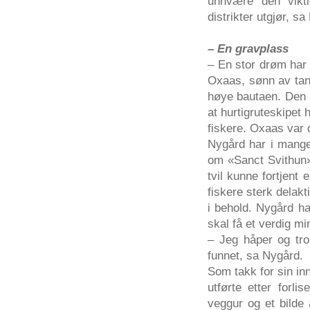
unnvære den vikt
distrikter utgjør, s
– En gravplass
– En stor drøm har 
Oxaas, sønn av tan
høye bautaen. Den a
at hurtigruteskipet 
fiskere. Oxaas var 
Nygård har i mange 
om «Sanct Svithun» 
tvil kunne fortjent
fiskere sterk delak
i behold. Nygård ha
skal få et verdig mi
– Jeg håper og tro
funnet, sa Nygård.
Som takk for sin in
utførte etter forl
veggur og et bilde 