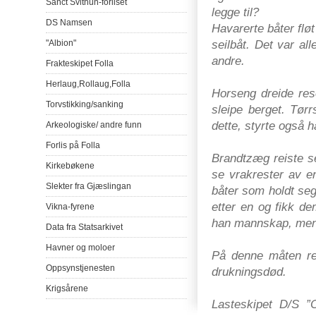
Sanct
Svithun-forliset
legge
til
?
DS
Namsen
Havarerte
båter
flø
seilbåt.
Det
var
all
"Albion"
andre.
Frakteskipet
Folla
Herlaug
,
Rollaug
,
Folla
Horseng dreide res
Torvstikking
/
sanking
sleipe berget. Tør
dette, styrte også
h
Arkeologiske
/
andre
funn
Forlis
på
Folla
Brandtzæg
reiste
s
Kirkebøkene
se vrakrester
av
en
Slekter
fra
Gjæslingan
båter
som
holdt
se
etter en
og
fikk
de
Vikna-fyrene
han
mannskap, men s
Data
fra
Statsarkivet
Havner
og
moloer
På denne måten r
Oppsynstjenesten
drukningsdød.
Krigsårene
Lasteskipet D/S ”O