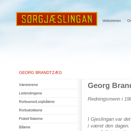
Velkommen
O
GEORG BRANDTZÆG
Georg
Bran
Væreierene
Leilendingene
Redningsmenn
i 19
Rorbuene
/
Losjibåtene
Rorbukokkene
I
Gjeslingan
var
det
Fisket
/
fiskerne
i
været
den
dagen
Båtene