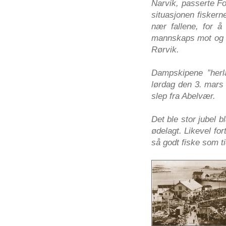
Narvik, passerte
Fo
situasjonen
fiskern
nær fallene, for
å
mannskaps mot
og
Rørvik.
Dampskipene ”her
lørdag den 3. mars
slep fra Abelvær.
Det
ble
stor
jubel
b
ødelagt. Likevel for
så
godt fiske
som
ti