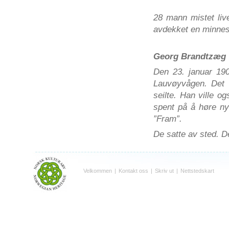
28
mann
mistet
liv
avdekket
en
minnes
Georg
Brandtzæg
Den 23. januar 190
Lauvøyvågen. Det v
seilte. Han ville o
spent på å høre ny
”Fram”.
De satte av sted. De
Velkommen
|
Kontakt oss
|
Skriv ut
|
Nettstedskart