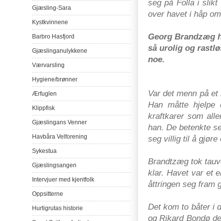
seg
på
Folla
i
slikt
Gjæsling-Sara
over
havet
i
håp
om
Kystkvinnene
Georg
Brandzæg
Barbro
Hasfjord
så
urolig
og
rastlø
Gjæslinganulykkene
noe
.
Værvarsling
Hygiene/
brønner
Var
det
menn
på
et
Ærfuglen
Han
måtte
hjelpe
Klippfisk
kraftkarer
som
all
Gjæslingans
Venner
han
. De betenkte
s
Havbåra
Velforening
seg
villig
til
å
gjøre 
Sykestua
Brandtzæg
tok tauv
Gjæslingsangen
klar
. Havet
var
et e
Intervjuer
med
kjentfolk
åttringen
seg
fram g
Oppsitterne
Det
kom to
båter
i d
Hurtigrutas
historie
og
Rikard Bondø de