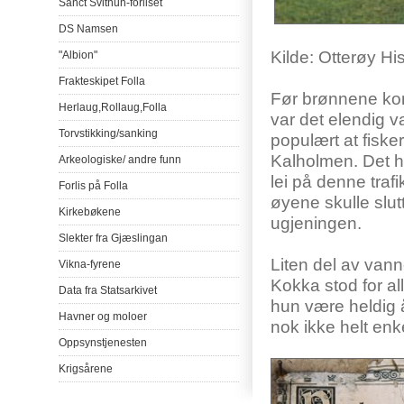
Sanct
Svithun-forliset
DS
Namsen
Kilde
:
Otterøy
His
"Albion"
Frakteskipet
Folla
Før
brønnene
k
Herlaug
,
Rollaug
,
Folla
var
det
elendig
v
Torvstikking
/
sanking
populært
at
fiske
Kalholmen
.
Det
h
Arkeologiske
/
andre
funn
lei
på
denne
traf
Forlis
på
Folla
øyene
skulle
slut
Kirkebøkene
ugjeningen
.
Slekter
fra
Gjæslingan
Liten
del
av
vann
Vikna-fyrene
Kokka
stod
for al
Data
fra
Statsarkivet
hun
være
heldig
Havner
og
moloer
nok
ikke
helt
enk
Oppsynstjenesten
Krigsårene