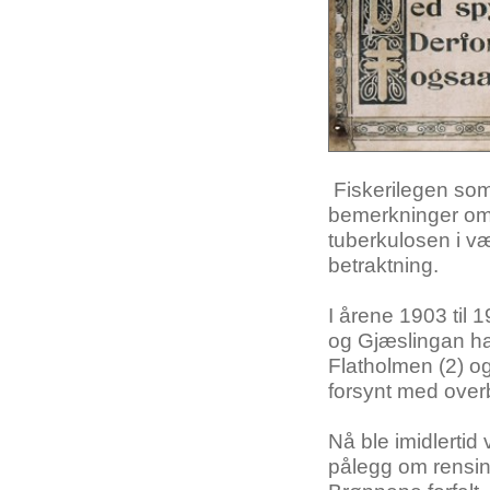
Fiskerilegen
so
bemerkninger
o
tuberkulosen
i
væ
betraktning
.
I
årene
1903
til
1
og
Gjæslingan
h
Flatholmen
(2)
o
forsynt
med
over
Nå
ble
imidlertid
pålegg
om
rensi