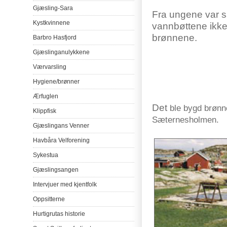
Gjæsling-Sara
Fra
ungene
var
s
Kystkvinnene
vannbøttene
ikk
brønnene
.
Barbro
Hasfjord
Gjæslinganulykkene
Værvarsling
Hygiene/
brønner
Ærfuglen
Det
ble
bygd
brønn
Klippfisk
Sæternesholmen
.
Gjæslingans
Venner
Havbåra
Velforening
Sykestua
Gjæslingsangen
Intervjuer
med
kjentfolk
Oppsitterne
Hurtigrutas
historie