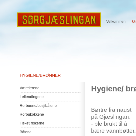
Velkommen
O
HYGIENE/BRØNNER
Hygiene/
br
Væreierene
Leilendingene
Rorbuene
/
Losjibåtene
Børtre
fra
naust
Rorbukokkene
på
Gjæslingan
.
-
ble
brukt
til
å
Fisket
/
fiskerne
bære
vannbøtter
Båtene