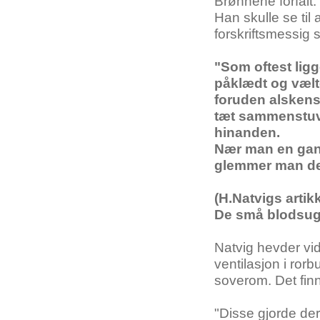
Brønnene
forfalt
.
Han
skulle
se
til
a
forskriftsmessig
s
"
Som
oftest
ligg
påklædt
og
væl
foruden
alsken
tæt
sammenstuv
hinanden
.
Nær
man en ga
glemmer
man
d
(
H.Natvigs
artik
De
små
blodsu
Natvig
hevder
vi
ventilasjon
i
rorb
soverom
.
Det
fin
"
Disse
gjorde
der