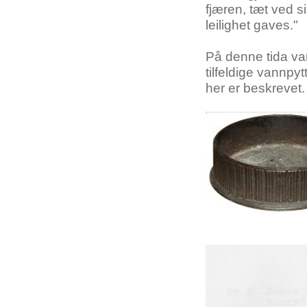
fjæren
,
tæt
ved
s
leilighet
gaves
."
På
denne
tida
va
tilfeldige
vannpytt
her
er
beskrevet
.