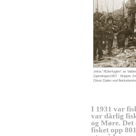
Jekta
"
Æderfuglen
"
av
Valde
Gjæslingan1907
. Skipper J
Olsen
Dalen
ved
flekkebenk
I 1931
var
fis
var
dårlig
fis
og
Møre
.
Det
fisket
opp
80