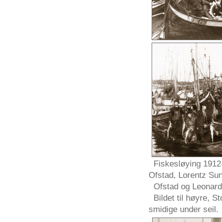
Fiskesløying
1912-
Ofstad
,
Lorentz
Su
Ofstad
og
Leonar
Bildet
til
høyre
,
St
smidige
under
seil
.