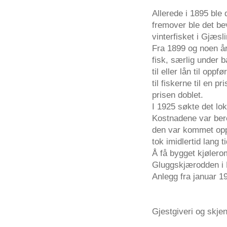
Allerede
i 1895
ble
fremover
ble
det
be
vinterfisket
i
Gjæsli
Fra
1899
og
noen
å
fisk
,
særlig
under
b
til
eller
lån
til
oppfør
til
fiskerne
til
en
pri
prisen
doblet
.
I 1925
søkte
det
lok
Kostnadene
var
ber
den
var
kommet
op
tok
imidlertid
lang
t
Å
få
bygget
kjølero
Gluggskjærodden
i
Anlegg
fra
januar
19
Gjestgiveri
og
skje