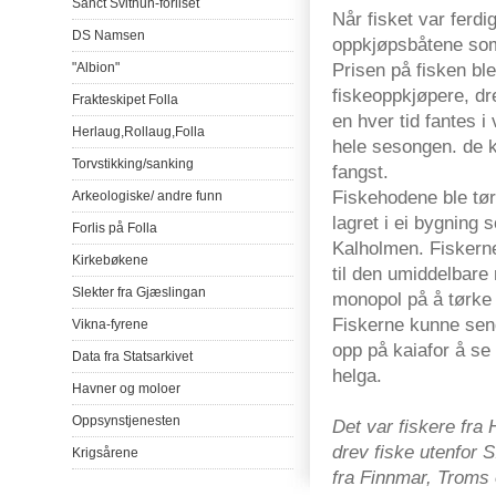
Sanct
Svithun-forliset
Når
fisket
var
ferdi
DS
Namsen
oppkjøpsbåtene
so
Prisen
på
fisken
ble
"Albion"
fiskeoppkjøpere
,
dr
Frakteskipet
Folla
en
hver
tid
fantes
i
Herlaug
,
Rollaug
,
Folla
hele
sesongen
. de
Torvstikking
/
sanking
fangst
.
Fiskehodene
ble
tø
Arkeologiske
/
andre
funn
lagret
i
ei
bygning
s
Forlis
på
Folla
Kalholmen
.
Fiskern
Kirkebøkene
til
den
umiddelbare
Slekter
fra
Gjæslingan
monopol
på
å
tørke
Fiskerne
kunne
sen
Vikna-fyrene
opp
på
kaiafor
å
se
Data
fra
Statsarkivet
helga
.
Havner
og
moloer
Oppsynstjenesten
Det
var
fiskere
fra
drev
fiske
utenfor
S
Krigsårene
fra
Finnmar
,
Troms