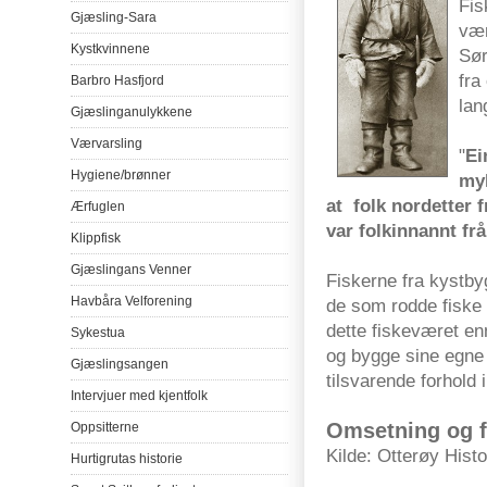
Fis
Gjæsling-Sara
væ
Kystkvinnene
Sør
fra
Barbro
Hasfjord
lan
Gjæslinganulykkene
Værvarsling
"
Ei
Hygiene/
brønner
my
at folk
nordetter
f
Ærfuglen
var
folkinnannt
frå
Klippfisk
Gjæslingans
Venner
Fiskerne
fra
kystby
Havbåra
Velforening
de
som
rodde
fiske
dette
fiskeværet
en
Sykestua
og
bygge
sine
egne
Gjæslingsangen
tilsvarende
forhold
Intervjuer
med
kjentfolk
Omsetning
og
Oppsitterne
Kilde
:
Otterøy
Histo
Hurtigrutas
historie