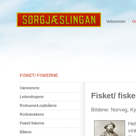
Velkommen
O
FISKET/ FISKERNE
Væreierene
Fisket
/
fisk
Leilendingene
Rorbuene
/
Losjibåtene
Bildene
:
Norveg
,
Ky
Rorbukokkene
Hel
Fisket
/
fiskerne
vin
Båtene