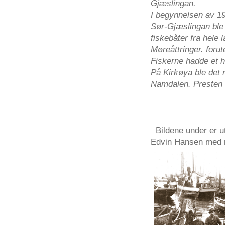
Gjæslingan
.
I
begynnelsen
av
1
Sør-Gjæslingan
ble
fiskebåter
fra
hele
l
Møreåttringer
.
forut
Fiskerne
hadde
et
h
På
Kirkøya
ble
det
Namdalen
.
Presten
Bildene
under
er
u
Edvin
Hansen med