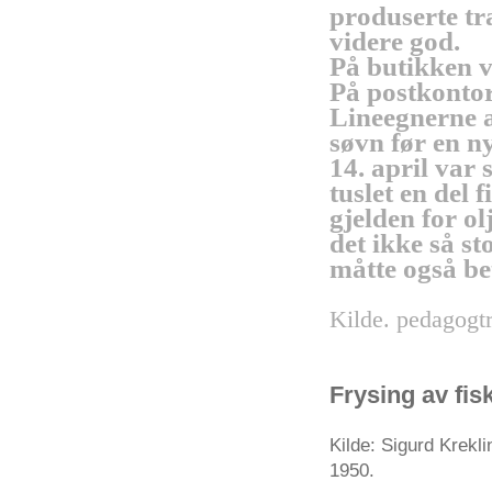
produserte
tr
videre
god.
På
butikken
På
postkonto
Lineegnerne
søvn
før
en
n
14.
april
var
tuslet
en del
f
gjelden
for
ol
det
ikke
så
st
måtte
også
be
Kilde
.
pedagogt
Frysing
av
fis
Kilde
:
Sigurd
Krekli
1950.