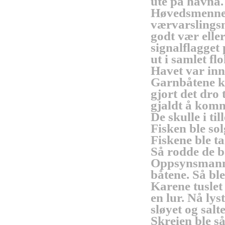
ute
på
havna
Høvedsmenn
værvarslings
godt
vær
elle
signalflagget
ut
i
samlet
fl
Havet
var
inn
Garnbåtene
k
gjort
det
dro
gjaldt
å
kom
De
skulle
i
til
Fisken
ble
sol
Fiskene
ble
ta
Så
rodde
de
b
Oppsynsman
båtene
.
Så
ble
Karene
tuslet
en
lur
.
Nå
lys
sløyet
og
salte
Skreien
ble
s