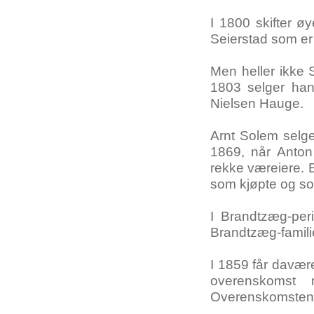
I 1800 skifter øy
Seierstad som er
Men heller ikke S
1803 selger han
Nielsen Hauge.
Arnt Solem selger
1869, når Anton
rekke væreiere. 
som kjøpte og so
I Brandtzæg-per
Brandtzæg-famil
I 1859 får davær
overenskomst
Overenskomsten el