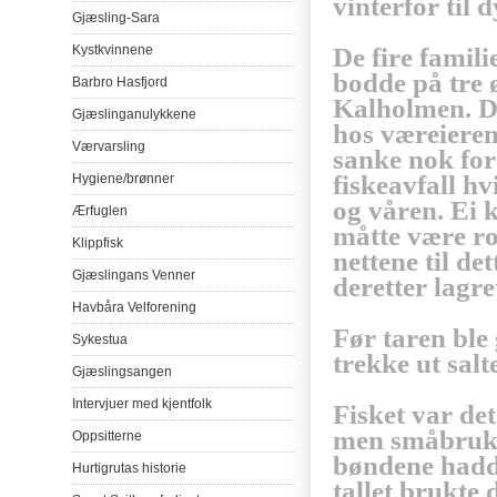
vinterfor
til
d
Gjæsling-Sara
De fire
famili
Kystkvinnene
bodde
på
tre
Barbro
Hasfjord
Kalholmen
.
D
Gjæslinganulykkene
hos
væreiere
Værvarsling
sanke
nok
fo
fiskeavfall
hv
Hygiene/
brønner
og
våren
.
Ei
Ærfuglen
måtte
være
ro
Klippfisk
nettene
til
det
Gjæslingans
Venner
deretter
lagre
Havbåra
Velforening
Før
taren
ble
Sykestua
trekke
ut
salt
Gjæslingsangen
Intervjuer
med
kjentfolk
Fisket
var
det
men
småbruk
Oppsitterne
bøndene
had
Hurtigrutas
historie
tallet
brukte