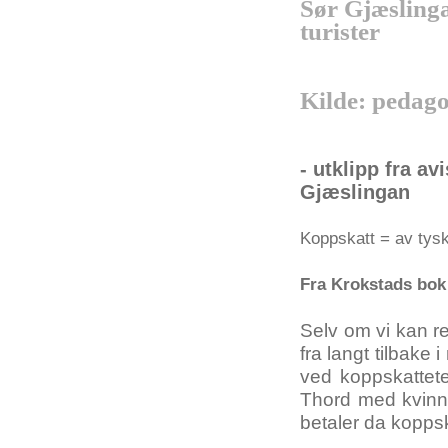
Sør Gjæslingan
turister
Kilde
:
pedago
- utklipp fra av
Gjæslingan
Koppskatt = av tysk 
Fra Krokstads bo
Selv om vi kan r
fra langt tilbake 
ved koppskattete
Thord med kvinne
betaler da koppsk