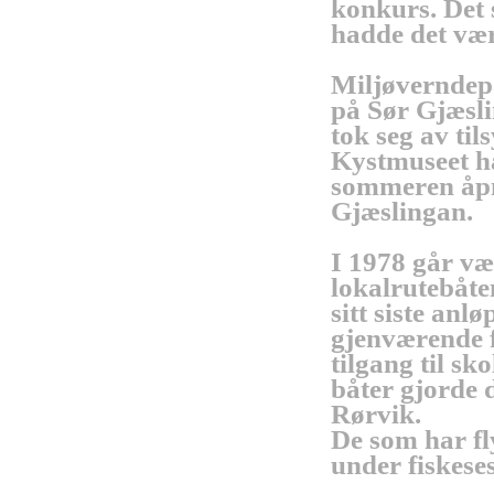
konkurs. Det 
hadde det vær
Miljøverndep
på Sør Gjæsl
tok seg av ti
Kystmuseet h
sommeren åpne
Gjæslingan.
I 1978 går væ
lokalrutebåte
sitt siste anl
gjenværende fa
tilgang til sk
båter gjorde d
Rørvik.
De som har fl
under fiskes