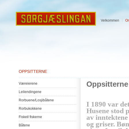
Velkommen
O
OPPSITTERNE
Oppsitterne
Væreierene
Leilendingene
Rorbuene
/
Losjibåtene
I 1890
var
de
Rorbukokkene
Husene
stod
av
inntektene
Fisket
/
fiskerne
og
griser
.
Bøn
Båtene