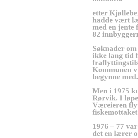
etter Kjølleb
hadde vært læ
med en jente f
82 innbygger
Søknader om å
ikke lang tid
fraflyttingst
Kommunen ville 
begynne med.
Men i 1975 k
Rørvik. I løpe
Væreieren flyt
fiskemottaket
1976 – 77 var 
det en lærer 