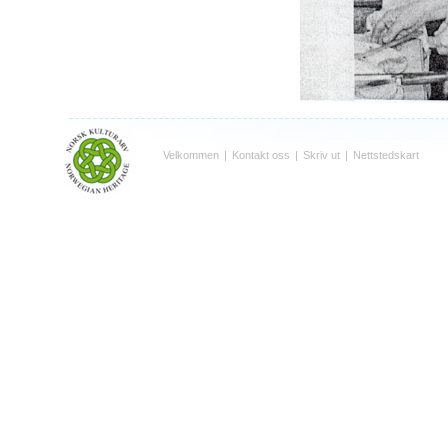
Velkommen
|
Kontakt oss
|
Skriv ut
|
Nettstedskart