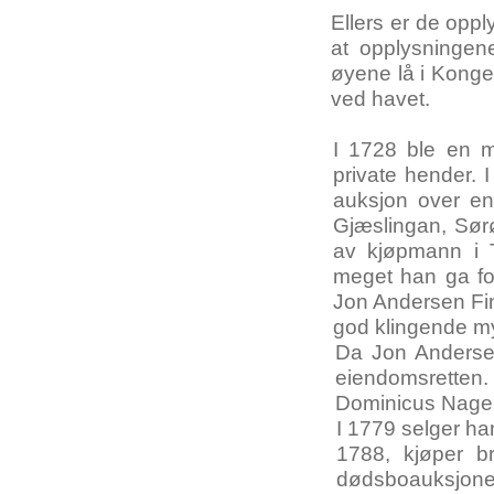
Ellers er de opp
at opplysningen
øyene lå i Konge
ved havet.
I 1728 ble en m
private hender. I
auksjon over en 
Gjæslingan, Sørø
av kjøpmann i 
meget han ga for
Jon Andersen Fin
god klingende my
Da Jon Anderse
eiendomsretten.
Dominicus Nagel
I 1779 selger ha
1788, kjøper b
dødsboauksjonen