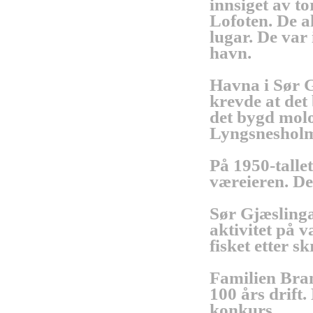
innsiget av to
Lofoten. De a
lugar. De var
havn.
Havna i Sør G
krevde at det
det bygd molo
Lyngsneshol
På 1950-tallet
væreieren. De
Sør Gjæslingan
aktivitet på 
fisket etter s
Familien Bran
100 års drift.
konkurs.