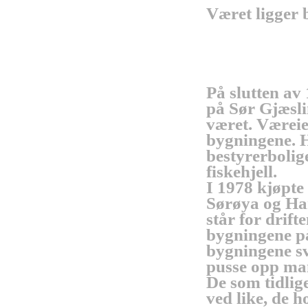
Været ligger 
På slutten av 
på Sør Gjæsli
været. Væreier
bygningene. H
bestyrerbolig
fiskehjell.
I 1978 kjøpte
Sørøya og Ha
står for drift
bygningene p
bygningene sv
pusse opp ma
De som tidlig
ved like, de h