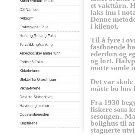
Sanct
Svithun-forliset
et
vakttårn
. 
DS
Namsen
laks
inn i not
Denne
metod
"Albion"
i
kilenot
.
Frakteskipet
Folla
Herlaug
,
Rollaug
,
Folla
Til
å
fyre i o
Torvstikking
/
sanking
fastboende
bø
ederdun og eg
Arkeologiske
/
andre
funn
og lort. Halv
Forlis
på
Folla
måtte samle inn
Kirkebøkene
Det var skole
Slekter
fra
Gjæslingan
måtte bo hos 
Vikna-fyrene
Data
fra
Statsarkivet
Fra 1930 begy
Havner
og
moloer
fiskere som k
sesongen.. M
Oppsynstjenesten
bolighus til 
Krigsårene
stagnerte utv